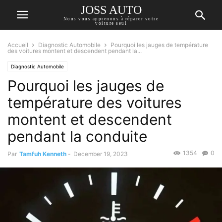
JOSS AUTO
Nous vous apprenons à réparer votre
voiture seul
Accueil
Diagnostic Automobile
Pourquoi les jauges de température
des voitures montent et descendent pendant la...
Diagnostic Automobile
Pourquoi les jauges de
température des voitures
montent et descendent
pendant la conduite
1354
0
Par
Tamfuh Kenneth
-
December 19, 2023