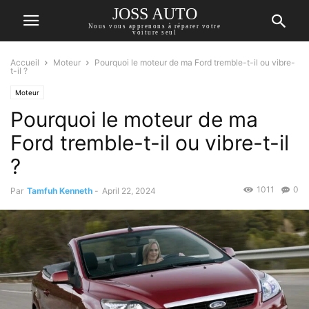
JOSS AUTO
Nous vous apprenons à réparer votre
voiture seul
Accueil
Moteur
Pourquoi le moteur de ma Ford tremble-t-il ou vibre-
t-il ?
Moteur
Pourquoi le moteur de ma
Ford tremble-t-il ou vibre-t-il
?
1011
0
Par
Tamfuh Kenneth
-
April 22, 2024