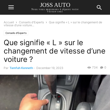
JOSS AUTO
Nous vous apprenons à réparer votre
voiture seul
Accueil
Conseils d'Experts
Que signifie « L » sur le changement de
vitesse d’une voiture...
Conseils d'Experts
Que signifie « L » sur le
changement de vitesse d’une
voiture ?
734
0
Par
Tamfuh Kenneth
-
December 19, 2023