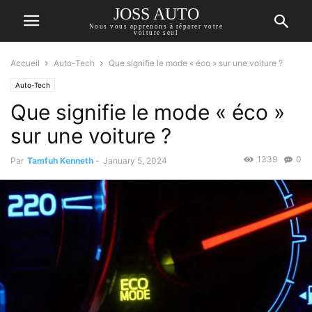
JOSS AUTO
Nous vous apprenons à réparer votre
voiture seul
Accueil
Auto-Tech
Que signifie le mode « éco » sur une voiture ?
Auto-Tech
Que signifie le mode « éco »
sur une voiture ?
1339
0
Par
Tamfuh Kenneth
-
January 5, 2024