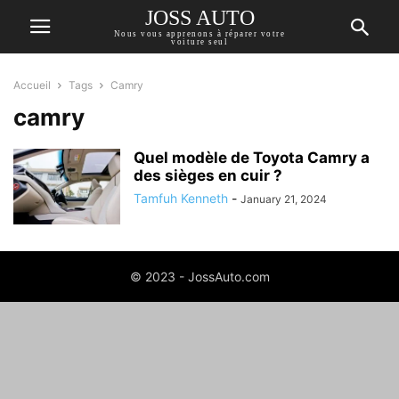
JOSS AUTO
Nous vous apprenons à réparer votre
voiture seul
Accueil
Tags
Camry
camry
Quel modèle de Toyota Camry a
des sièges en cuir ?
Tamfuh Kenneth
-
January 21, 2024
© 2023 - JossAuto.com