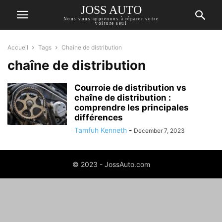
JOSS AUTO
Nous vous apprenons à réparer votre
voiture seul
Accueil
Tags
Chaîne de distribution
chaîne de distribution
Courroie de distribution vs
chaîne de distribution :
comprendre les principales
différences
Tamfuh Kenneth
-
December 7, 2023
© 2023 - JossAuto.com