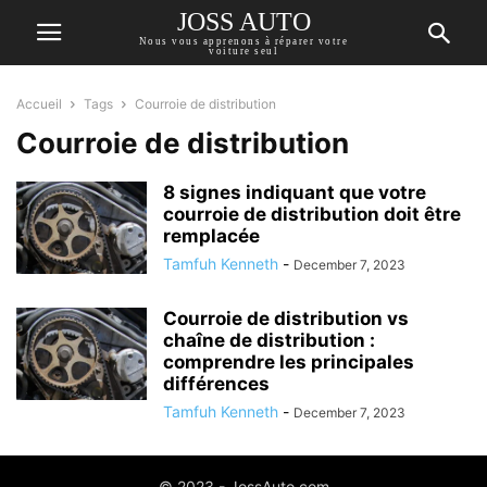
JOSS AUTO
Nous vous apprenons à réparer votre
voiture seul
Accueil
Tags
Courroie de distribution
Courroie de distribution
8 signes indiquant que votre
courroie de distribution doit être
remplacée
Tamfuh Kenneth
-
December 7, 2023
Courroie de distribution vs
chaîne de distribution :
comprendre les principales
différences
Tamfuh Kenneth
-
December 7, 2023
© 2023 - JossAuto.com