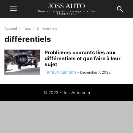
JOSS AUTO
Nous vous apprenons à réparer votre
voiture seul
Accueil
Tags
Différentiels
différentiels
Problèmes courants liés aux
différentiels et que faire à leur
sujet
Tamfuh Kenneth
-
December 7, 2023
© 2023 - JossAuto.com