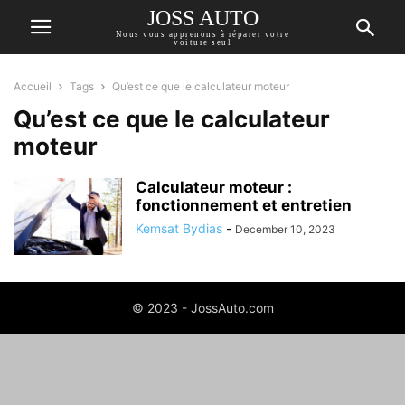
JOSS AUTO
Nous vous apprenons à réparer votre
voiture seul
Accueil
Tags
Qu’est ce que le calculateur moteur
Qu’est ce que le calculateur
moteur
Calculateur moteur :
fonctionnement et entretien
Kemsat Bydias
-
December 10, 2023
© 2023 - JossAuto.com