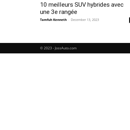
10 meilleurs SUV hybrides avec
une 3e rangée
Tamfuh Kenneth
-
December 13, 2023
© 2023 - JossAuto.com