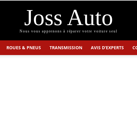
Joss Auto
Nous vous apprenons à réparer votre voiture seul
ROUES & PNEUS
TRANSMISSION
AVIS D’EXPERTS
C