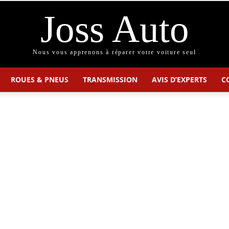
Joss Auto
Nous vous apprenons à réparer votre voiture seul
ROUES & PNEUS
TRANSMISSION
AVIS D’EXPERTS
C