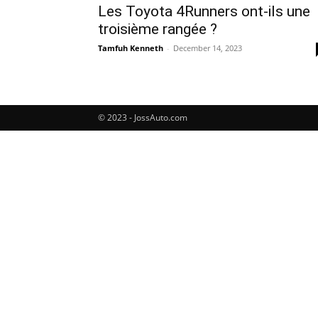
Les Toyota 4Runners ont-ils une
troisième rangée ?
Tamfuh Kenneth
-
December 14, 2023
© 2023 - JossAuto.com