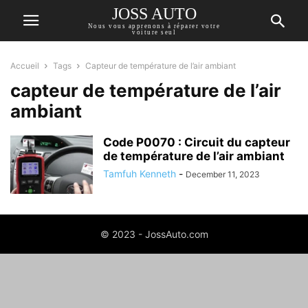
JOSS AUTO
Nous vous apprenons à réparer votre
voiture seul
Accueil
Tags
Capteur de température de l’air ambiant
capteur de température de l’air
ambiant
Code P0070 : Circuit du capteur
de température de l’air ambiant
Tamfuh Kenneth
-
December 11, 2023
© 2023 - JossAuto.com