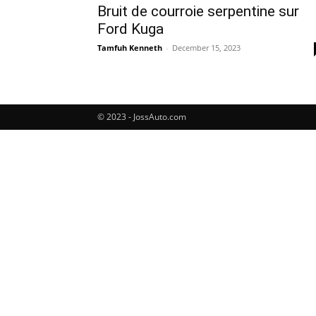
Bruit de courroie serpentine sur
Ford Kuga
Tamfuh Kenneth
-
December 15, 2023
© 2023 - JossAuto.com