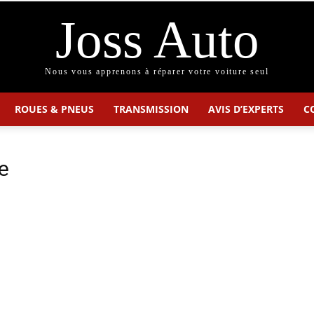
Joss Auto
Nous vous apprenons à réparer votre voiture seul
ROUES & PNEUS
TRANSMISSION
AVIS D’EXPERTS
C
e