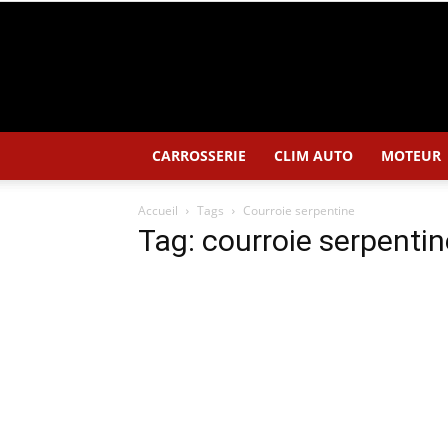
CARROSSERIE
CLIM AUTO
MOTEUR
Accueil
Tags
Courroie serpentine
Tag: courroie serpentin