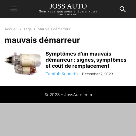
JOSS AUTO
Nous vous apprenons à réparer votre
voiture seul
Accueil
Tags
Mauvais démarreur
mauvais démarreur
Symptômes d’un mauvais
démarreur : signes, symptômes
et coût de remplacement
Tamfuh Kenneth
-
December 7, 2023
© 2023 - JossAuto.com