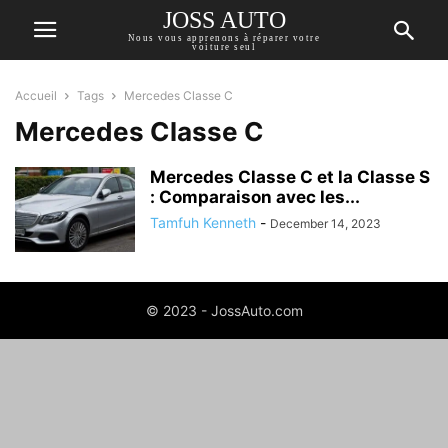
JOSS AUTO
Nous vous apprenons à réparer votre
voiture seul
Accueil
Tags
Mercedes Classe C
Mercedes Classe C
Mercedes Classe C et la Classe S
: Comparaison avec les...
Tamfuh Kenneth
-
December 14, 2023
© 2023 - JossAuto.com