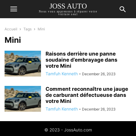
JOSS AUTO
Nous vous apprenons à réparer votre
voiture seul
Accueil
Tags
Mini
Mini
Raisons derrière une panne
soudaine d’embrayage dans
votre Mini
Tamfuh Kenneth
-
December 26, 2023
Comment reconnaître une jauge
de carburant défectueuse dans
votre Mini
Tamfuh Kenneth
-
December 26, 2023
© 2023 - JossAuto.com