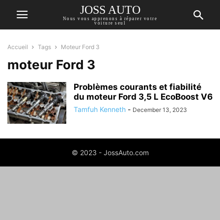
JOSS AUTO
Nous vous apprenons à réparer votre
voiture seul
Accueil
Tags
Moteur Ford 3
moteur Ford 3
Problèmes courants et fiabilité
du moteur Ford 3,5 L EcoBoost V6
Tamfuh Kenneth
-
December 13, 2023
© 2023 - JossAuto.com