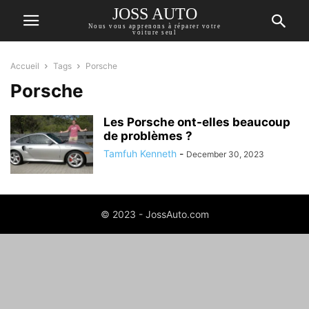
JOSS AUTO
Nous vous apprenons à réparer votre
voiture seul
Accueil
Tags
Porsche
Porsche
Les Porsche ont-elles beaucoup
de problèmes ?
Tamfuh Kenneth
-
December 30, 2023
© 2023 - JossAuto.com