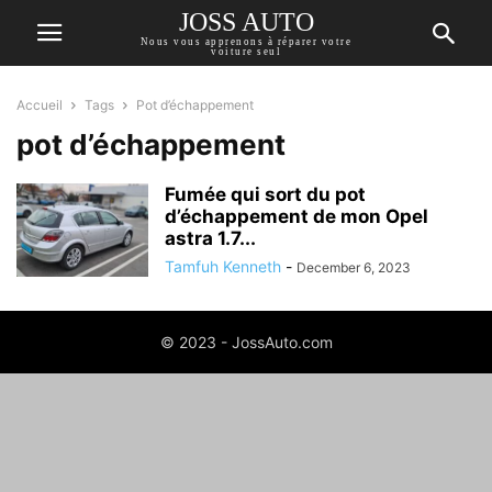
JOSS AUTO
Nous vous apprenons à réparer votre
voiture seul
Accueil
Tags
Pot d’échappement
pot d’échappement
Fumée qui sort du pot
d’échappement de mon Opel
astra 1.7...
Tamfuh Kenneth
-
December 6, 2023
© 2023 - JossAuto.com