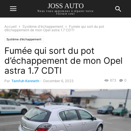
JOSS AUTO
Nous vous apprenons à réparer votre
voiture seul
Accueil
Système d'échappement
Fumée qui sort du pot
d’échappement de mon Opel astra 1.7 CDTI
Système d'échappement
Fumée qui sort du pot
d’échappement de mon Opel
astra 1.7 CDTI
673
0
Par
Tamfuh Kenneth
-
December 6, 2023