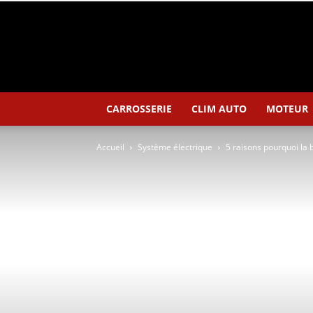
CARROSSERIE
CLIM AUTO
MOTEUR
Accueil
Système électrique
5 raisons pourquoi la b