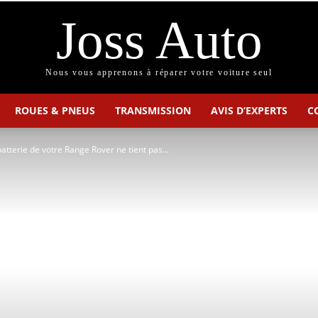
Joss Auto
Nous vous apprenons à réparer votre voiture seul
ROUES & PNEUS
TRANSMISSION
AVIS D’EXPERTS
C
atterie de votre Range Rover ne tient pas...