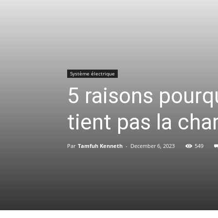
Système électrique
5 raisons pourq
tient pas la cha
Par
Tamfuh Kenneth
-
December 6, 2023
549