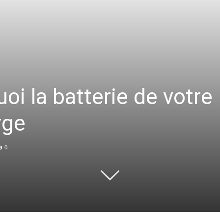
uoi la batterie de votr
rge
0