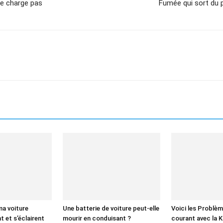
se charge pas
Fumée qui sort du 
ma voiture
Une batterie de voiture peut-elle
Voici les Problèm
 et s’éclairent
mourir en conduisant ?
courant avec la Ki