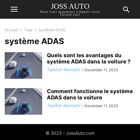
JOSS AUTO
Nous vous apprenons à réparer votre
voiture seul
Accueil
Tags
Système ADAS
système ADAS
Quels sont les avantages du
système ADAS dans la voiture ?
Tamfuh Kenneth
-
December 11, 2023
Comment fonctionne le système
ADAS dans la voiture
Tamfuh Kenneth
-
December 11, 2023
© 2023 - JossAuto.com