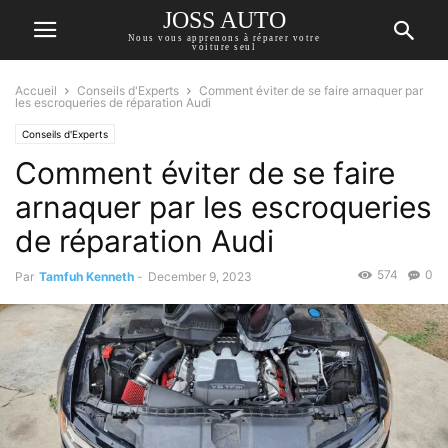
JOSS AUTO
Nous vous apprenons à réparer votre
voiture seul
Accueil
Conseils d'Experts
Comment éviter de se faire arnaquer par
les escroqueries de réparation Audi
Conseils d'Experts
Comment éviter de se faire
arnaquer par les escroqueries
de réparation Audi
574
0
Par
Tamfuh Kenneth
-
December 9, 2023