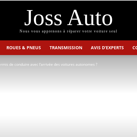
Joss Auto
Nous vous apprenons à réparer votre voiture seul
ROUES & PNEUS
TRANSMISSION
AVIS D’EXPERTS
C
ermis de conduire avec l’arrivée des voitures autonomes ?