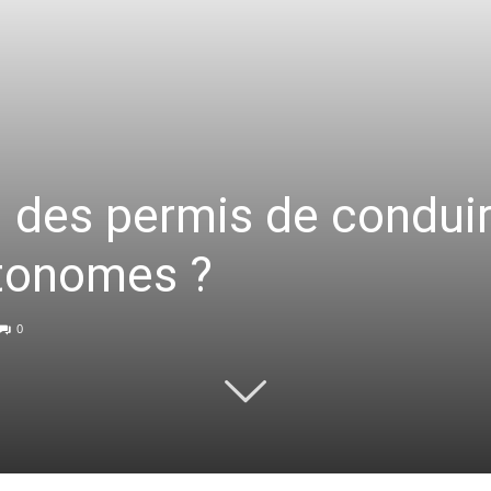
l des permis de conduir
utonomes ?
0