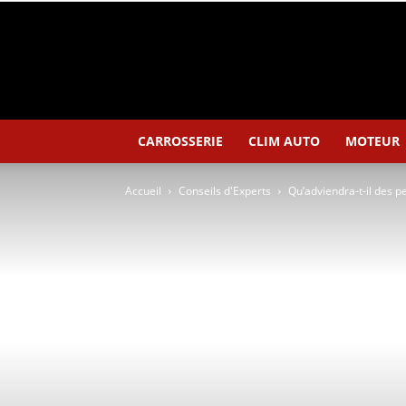
CARROSSERIE
CLIM AUTO
MOTEUR
Accueil
Conseils d'Experts
Qu’adviendra-t-il des p