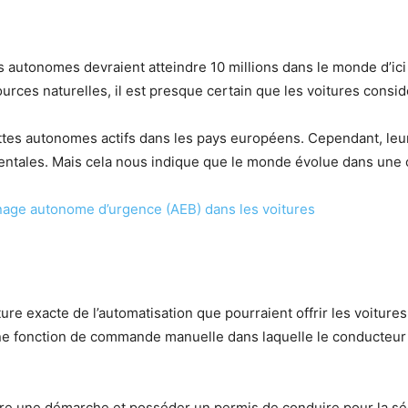
s autonomes devraient atteindre 10 millions dans le monde d’ici
urces naturelles, il est presque certain que les voitures consid
ettes autonomes actifs dans les pays européens. Cependant, leu
entales. Mais cela nous indique que le monde évolue dans une c
nage autonome d’urgence (AEB) dans les voitures
a nature exacte de l’automatisation que pourraient offrir les voitu
 une fonction de commande manuelle dans laquelle le conducteu
vre une démarche et posséder un permis de conduire pour la sécu