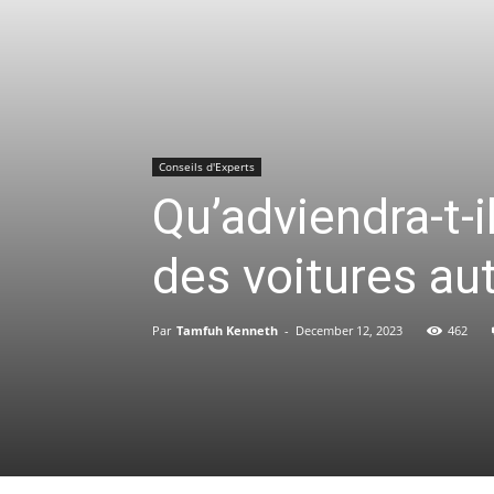
Conseils d'Experts
Qu’adviendra-t-i
des voitures a
Par
Tamfuh Kenneth
-
December 12, 2023
462