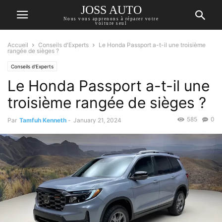
JOSS AUTO
Nous vous apprenons à réparer votre
voiture seul
Accueil
Conseils d'Experts
Le Honda Passport a-t-il une troisième
rangée de sièges ?
Conseils d'Experts
Le Honda Passport a-t-il une
troisième rangée de sièges ?
585
0
Par
Tamfuh Kenneth
-
January 21, 2024