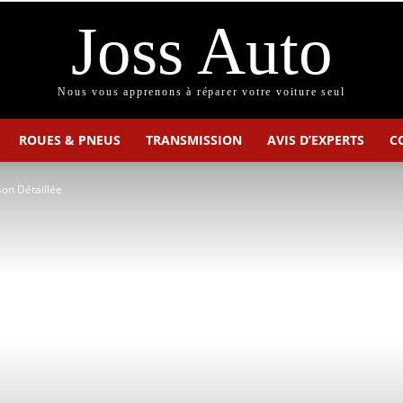
Joss Auto
Nous vous apprenons à réparer votre voiture seul
ROUES & PNEUS
TRANSMISSION
AVIS D’EXPERTS
C
on Détaillée