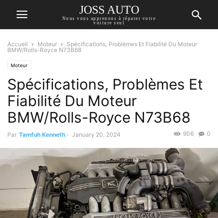
JOSS AUTO
Nous vous apprenons à réparer votre
voiture seul
Accueil
Moteur
Spécifications, Problèmes Et Fiabilité Du Moteur
BMW/Rolls-Royce N73B68
Moteur
Spécifications, Problèmes Et
Fiabilité Du Moteur
BMW/Rolls-Royce N73B68
906
0
Par
Tamfuh Kenneth
-
January 20, 2024