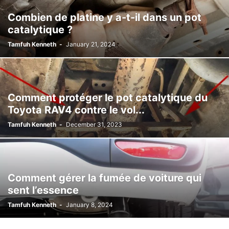
Combien de platine y a-t-il dans un pot
catalytique ?
Tamfuh Kenneth
-
January 21, 2024
Comment protéger le pot catalytique du
Toyota RAV4 contre le vol...
Tamfuh Kenneth
-
December 31, 2023
Comment gérer la fumée de voiture qui
sent l’essence
Tamfuh Kenneth
-
January 8, 2024