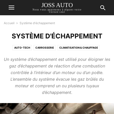
JOSS AUTO
Nous vous apprenons à réparer votre
voiture seul
Accueil
Système d'échappement
SYSTÈME D'ÉCHAPPEMENT
AUTO-TECH
CARROSSERIE
CLIMATISATION & CHAUFFAGE
CONSEILS D'EXPERTS
DIAGNOSTIC AUTOMOBILE
GUIDE AUTO
Un système d’échappement est utilisé pour éloigner les
LES MOTOS
MOTEUR
OBD CODES
gaz d’échappement de réaction d’une combustion
REFROIDISSEMENT & LUBRIFICATION
RÉPONSE DU MÉCANICIEN
contrôlée à l’intérieur d’un moteur ou d’un poêle.
ROUES & PNEUS
SUSPENSION ET DIRECTION
SYSTÈME D'ÉCHAPPEMENT
L’ensemble du système évacue les gaz brûlés du
SYSTÈME DE FREINAGE
SYSTÈME DE TRANSMISSION
moteur et comprend un ou plusieurs tuyaux
SYSTÈME ÉLECTRIQUE
SYSTÈMES DE CARBURANT ET D'ALLUMAGE
d’échappement.