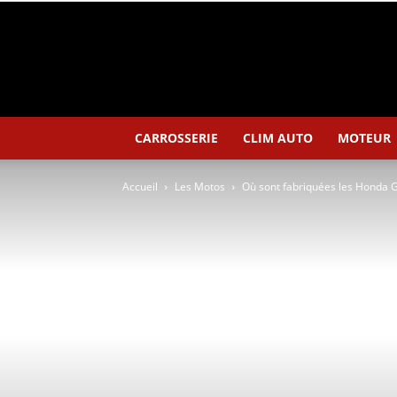
CARROSSERIE
CLIM AUTO
MOTEUR
Accueil
Les Motos
Où sont fabriquées les Honda G