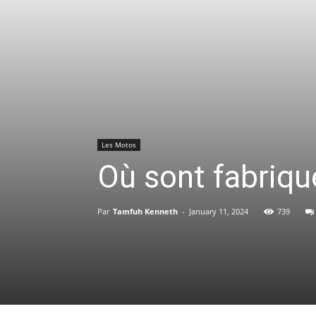
Les Motos
Où sont fabriqu
Par
Tamfuh Kenneth
-
January 11, 2024
739