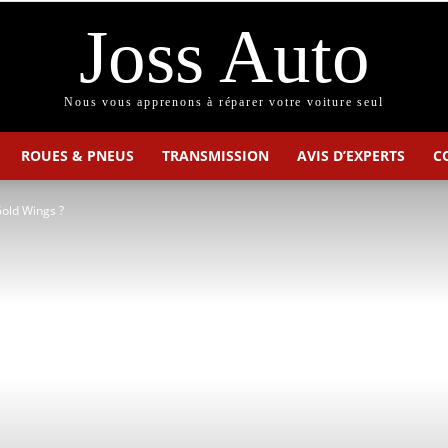
Joss Auto
Nous vous apprenons à réparer votre voiture seul
ROUES & PNEUS
TRANSMISSION
AVIS D’EXPERTS
C
old Wings ?