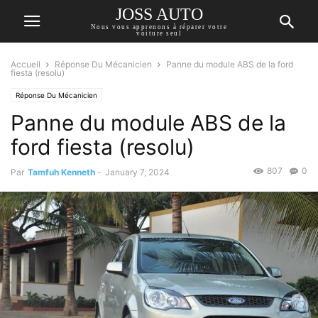
JOSS AUTO
Nous vous apprenons à réparer votre
voiture seul
Accueil
Réponse Du Mécanicien
Panne du module ABS de la ford
fiesta (resolu)
Réponse Du Mécanicien
Panne du module ABS de la
ford fiesta (resolu)
807
0
Par
Tamfuh Kenneth
-
January 7, 2024