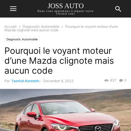
JOSS AUTO
Nous vous apprenons à réparer votre
voiture seul
Accueil
Diagnostic Automobile
Pourquoi le voyant moteur d’une
Mazda clignote mais aucun code
Diagnostic Automobile
Pourquoi le voyant moteur
d’une Mazda clignote mais
aucun code
837
0
Par
Tamfuh Kenneth
-
December 8, 2023