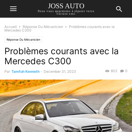
JOSS AUTO
Nous vous apprenons à réparer votre
voiture seul
Accueil
Réponse Du Mécanicien
Problèmes courants avec la
Mercedes C300
Réponse Du Mécanicien
Problèmes courants avec la
Mercedes C300
802
0
Par
Tamfuh Kenneth
-
December 31, 2023