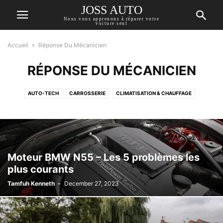
JOSS AUTO
Nous vous apprenons à réparer votre
voiture seul
Accueil
Réponse Du Mécanicien
RÉPONSE DU MÉCANICIEN
AUTO-TECH
CARROSSERIE
CLIMATISATION & CHAUFFAGE
CONSEILS D'EXPERTS
DIAGNOSTIC AUTOMOBILE
GUIDE AUTO
LES MOTOS
MOTEUR
OBD CODES
REFROIDISSEMENT & LUBRIFICATION
RÉPONSE DU MÉCANICIEN
ROUES & PNEUS
SUSPENSION ET DIRECTION
SYSTÈME D'ÉCHAPPEMENT
Moteur BMW N55 – Les 5 problèmes les
SYSTÈME DE FREINAGE
SYSTÈME DE TRANSMISSION
plus courants
SYSTÈME ÉLECTRIQUE
SYSTÈMES DE CARBURANT ET D'ALLUMAGE
Tamfuh Kenneth
-
December 27, 2023