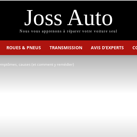
Joss Auto
Nous vous apprenons à réparer votre voiture seul
ROUES & PNEUS
TRANSMISSION
AVIS D’EXPERTS
C
 symptômes, causes (et comment y remédier)