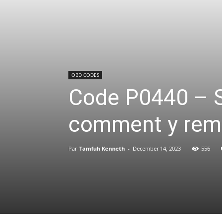
OBD CODES
Code P0440 – S
comment y rem
Par
Tamfuh Kenneth
-
December 14, 2023
556