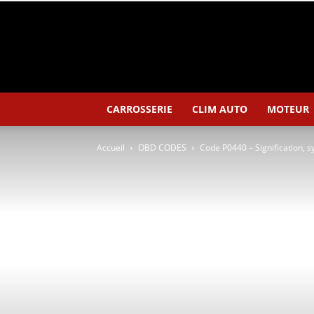
CARROSSERIE
CLIM AUTO
MOTEUR
Accueil
OBD CODES
Code P0440 – Signification,