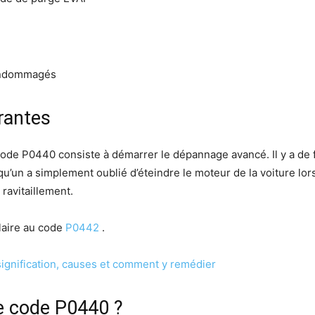
endommagés
rantes
ode P0440 consiste à démarrer le dépannage avancé. Il y a de f
’un a simplement oublié d’éteindre le moteur de la voiture lors
ravitaillement.
laire au code
P0442
.
signification, causes et comment y remédier
e code P0440 ?