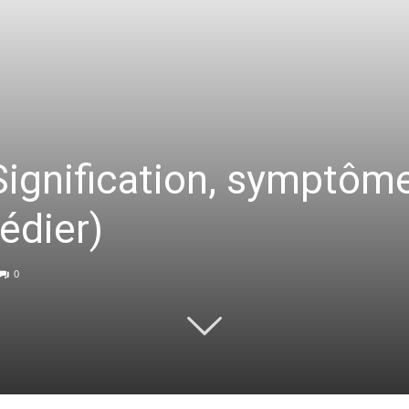
ignification, symptôme
édier)
0