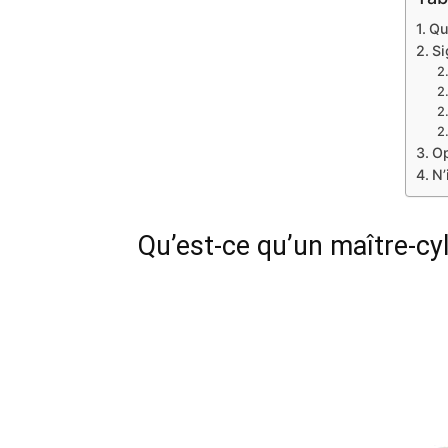
Qu
Si
Op
N’
Qu’est-ce qu’un maître-cyl