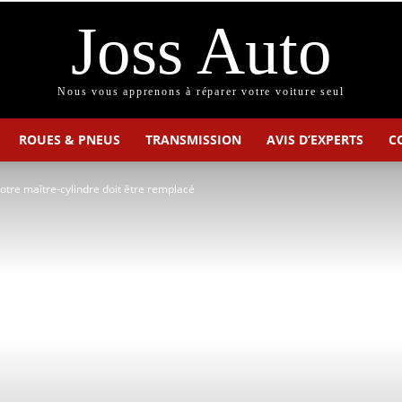
Joss Auto
Nous vous apprenons à réparer votre voiture seul
ROUES & PNEUS
TRANSMISSION
AVIS D’EXPERTS
C
otre maître-cylindre doit être remplacé