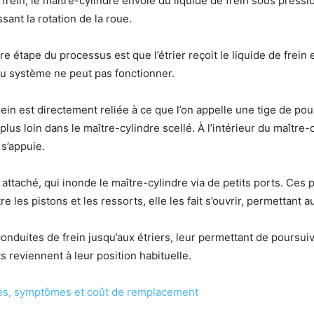
ein, le maître-cylindre envoie du liquide de frein sous pression à
ssant la rotation de la roue.
étape du processus est que l’étrier reçoit le liquide de frein en
du système ne peut pas fonctionner.
frein est directement reliée à ce que l’on appelle une tige de p
plus loin dans le maître-cylindre scellé. À l’intérieur du maître
 s’appuie.
t attaché, qui inonde le maître-cylindre via de petits ports. Ce
les pistons et les ressorts, elle les fait s’ouvrir, permettant au
conduites de frein jusqu’aux étriers, leur permettant de poursui
s reviennent à leur position habituelle.
nes, symptômes et coût de remplacement