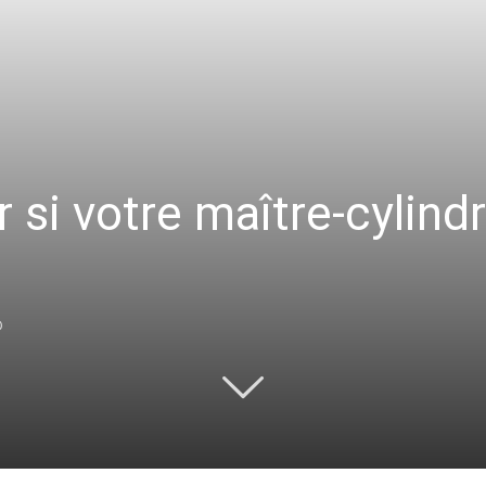
si votre maître-cylindr
0