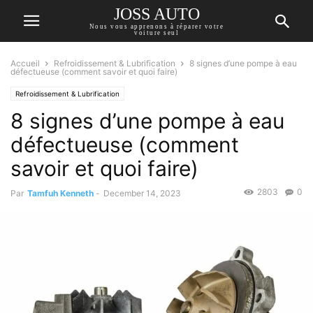
JOSS AUTO
Nous vous apprenons à réparer votre
voiture seul
Accueil
Refroidissement & Lubrification
8 signes d’une pompe à eau
défectueuse (comment savoir et quoi faire)
Refroidissement & Lubrification
8 signes d’une pompe à eau
défectueuse (comment
savoir et quoi faire)
2803
0
Par
Tamfuh Kenneth
-
December 14, 2023