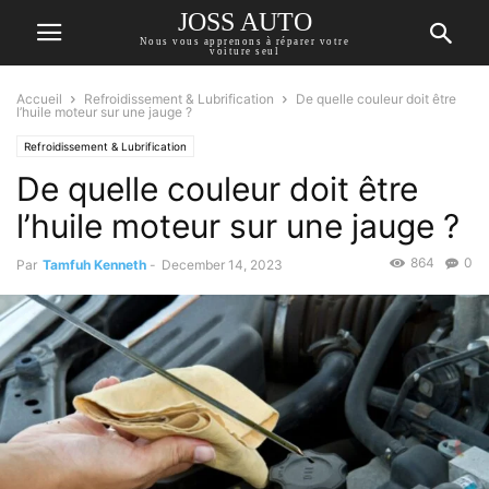
JOSS AUTO
Nous vous apprenons à réparer votre
voiture seul
Accueil
Refroidissement & Lubrification
De quelle couleur doit être
l’huile moteur sur une jauge ?
Refroidissement & Lubrification
De quelle couleur doit être
l’huile moteur sur une jauge ?
864
0
Par
Tamfuh Kenneth
-
December 14, 2023