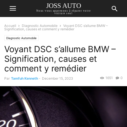
JOSS AUTO
Nous vous apprenons à réparer votre
voiture seul
Accueil
Diagnostic Automobile
Voyant DSC s’allume BMW –
Signification, causes et comment y remédier
Diagnostic Automobile
Voyant DSC s’allume BMW –
Signification, causes et
comment y remédier
1651
0
Par
Tamfuh Kenneth
-
December 15, 2023