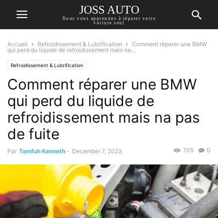
JOSS AUTO
Nous vous apprenons à réparer votre
voiture seul
Accueil
Refroidissement & Lubrification
Comment réparer une BMW
qui perd du liquide de refroidissement mais na...
Refroidissement & Lubrification
Comment réparer une BMW
qui perd du liquide de
refroidissement mais na pas
de fuite
705
0
Par
Tamfuh Kenneth
-
December 7, 2023