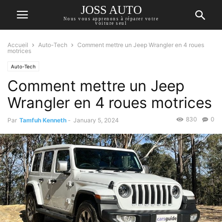
JOSS AUTO
Nous vous apprenons à réparer votre
voiture seul
Accueil
Auto-Tech
Comment mettre un Jeep Wrangler en 4 roues
motrices
Auto-Tech
Comment mettre un Jeep
Wrangler en 4 roues motrices
830
0
Par
Tamfuh Kenneth
-
January 5, 2024