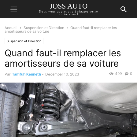
JOSS AUTO
Nous vous apprenons à réparer votre
voiture seul
Accueil
Suspension et Direction
Quand faut-il remplacer les
amortisseurs de sa voiture
Suspension et Direction
Quand faut-il remplacer les
amortisseurs de sa voiture
499
0
Par
Tamfuh Kenneth
-
December 10, 2023