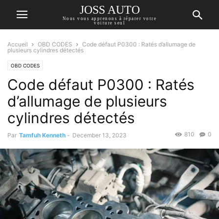
JOSS AUTO
Nous vous apprenons à réparer votre
voiture seul
Accueil
OBD CODES
Code défaut P0300 : Ratés d’allumage de
plusieurs cylindres détectés
OBD CODES
Code défaut P0300 : Ratés
d’allumage de plusieurs
cylindres détectés
810
0
Par
Tamfuh Kenneth
-
December 13, 2023