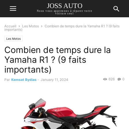
JOSS AUTO
Nous vous apprenons à réparer votre
voiture seul
Accueil
Les Motos
Combien de temps dure la Yamaha R1 ? (9 faits
importants)
Les Motos
Combien de temps dure la
Yamaha R1 ? (9 faits
importants)
626
0
Par
Kemsat Bydias
-
January 11, 2024